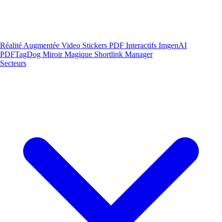
Réalité Augmentée
Video Stickers
PDF Interactifs
ImgenAI
PDFTagDog
Miroir Magique
Shortlink Manager
Secteurs