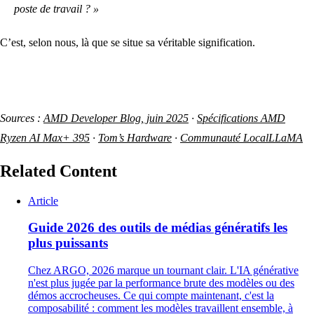
poste de travail ? »
C’est, selon nous, là que se situe sa véritable signification.
Sources :
AMD Developer Blog, juin 2025
·
Spécifications AMD
Ryzen AI Max+ 395
·
Tom’s Hardware
·
Communauté LocalLLaMA
Related Content
Article
Guide 2026 des outils de médias génératifs les
plus puissants
Chez ARGO, 2026 marque un tournant clair. L'IA générative
n'est plus jugée par la performance brute des modèles ou des
démos accrocheuses. Ce qui compte maintenant, c'est la
composabilité : comment les modèles travaillent ensemble, à