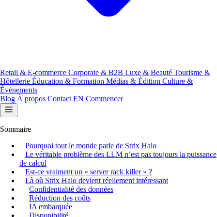
Retail & E-commerce
Corporate & B2B
Luxe & Beauté
Tourisme &
Hôtellerie
Éducation & Formation
Médias & Édition
Culture &
Événements
Blog
À propos
Contact
EN
Commencer
Sommaire
Pourquoi tout le monde parle de Strix Halo
Le véritable problème des LLM n’est pas toujours la puissance
de calcul
Est-ce vraiment un « server rack killer » ?
Là où Strix Halo devient réellement intéressant
Confidentialité des données
Réduction des coûts
IA embarquée
Disponibilité