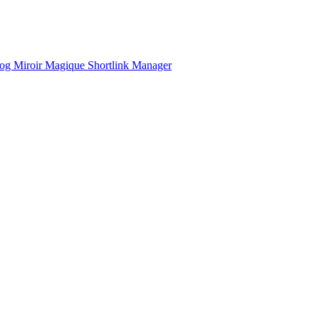
og
Miroir Magique
Shortlink Manager