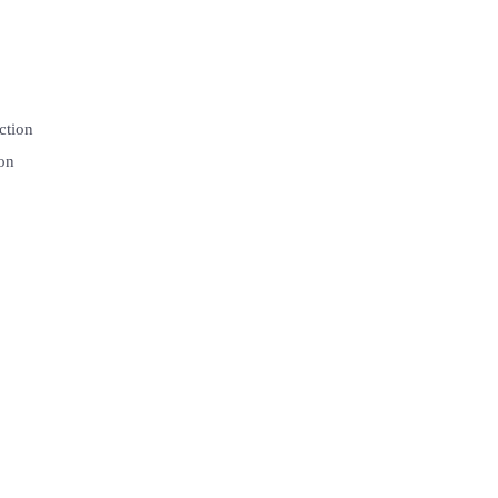
ction
ion