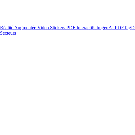
Réalité Augmentée
Video Stickers
PDF Interactifs
ImgenAI
PDFTagD
Secteurs