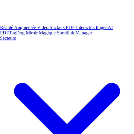
Réalité Augmentée
Video Stickers
PDF Interactifs
ImgenAI
PDFTagDog
Miroir Magique
Shortlink Manager
Secteurs