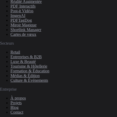
Réalité Augmentée
PDF Interactifs
Post-it Vidéos
ImgenAI
PDFTagDog
Miroir Magique
Shortlink Manager
Cartes de vœux
Secteurs
Retail
Entreprises & B2B
Luxe & Beauté
Tourisme & Hôtellerie
Formation & Éducation
Médias & Édition
Culture & Événements
Entreprise
À propos
Projets
Blog
Contact