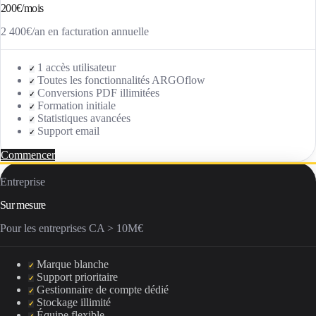
200€/mois
2 400€/an en facturation annuelle
1 accès utilisateur
✓
Toutes les fonctionnalités ARGOflow
✓
Conversions PDF illimitées
✓
Formation initiale
✓
Statistiques avancées
✓
Support email
✓
Commencer
Entreprise
Sur mesure
Pour les entreprises CA > 10M€
Marque blanche
✓
Support prioritaire
✓
Gestionnaire de compte dédié
✓
Stockage illimité
✓
Équipe flexible