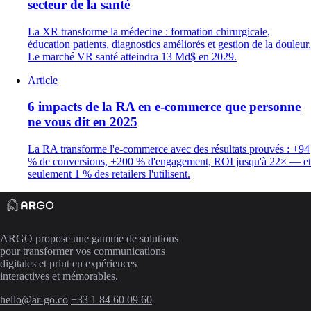
secteur de la santé
La XR transforme la médecine : formation chirurgicale,
éducation patients, diagnostics améliorés et gestion de la douleur.
Le marché VR santé atteindra 13 Md$ en 2029.
Article
6 impacts de la RA en e-commerce que personne
ne vous dit en 2025
La RA transforme l'e-commerce avec des résultats prouvés : +94
% de conversions, +200 % d'engagement, ROI jusqu'à 22× — et
seulement 1 % des retailers l'utilisent.
ARGO propose une gamme de solutions
pour transformer vos communications
digitales et print en expériences
interactives et mémorables.
hello@ar-go.co
+33 1 84 60 09 60