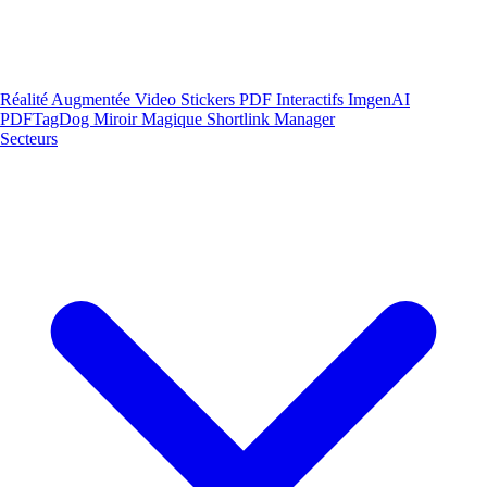
Réalité Augmentée
Video Stickers
PDF Interactifs
ImgenAI
PDFTagDog
Miroir Magique
Shortlink Manager
Secteurs