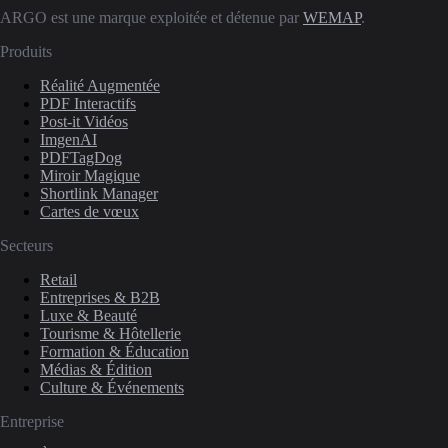
ARGO est une marque exploitée et détenue par
WEMAP
.
Produits
Réalité Augmentée
PDF Interactifs
Post-it Vidéos
ImgenAI
PDFTagDog
Miroir Magique
Shortlink Manager
Cartes de vœux
Secteurs
Retail
Entreprises & B2B
Luxe & Beauté
Tourisme & Hôtellerie
Formation & Éducation
Médias & Édition
Culture & Événements
Entreprise