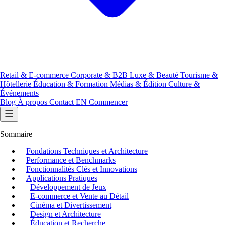
Retail & E-commerce
Corporate & B2B
Luxe & Beauté
Tourisme &
Hôtellerie
Éducation & Formation
Médias & Édition
Culture &
Événements
Blog
À propos
Contact
EN
Commencer
Sommaire
Fondations Techniques et Architecture
Performance et Benchmarks
Fonctionnalités Clés et Innovations
Applications Pratiques
Développement de Jeux
E-commerce et Vente au Détail
Cinéma et Divertissement
Design et Architecture
Éducation et Recherche