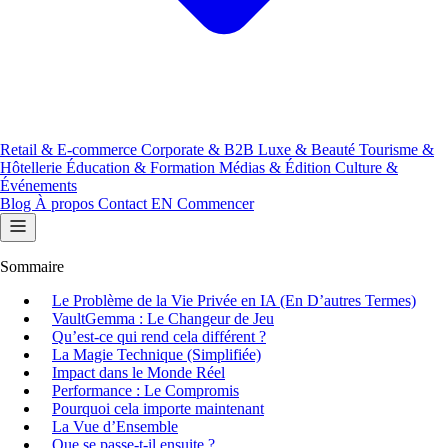
Retail & E-commerce
Corporate & B2B
Luxe & Beauté
Tourisme &
Hôtellerie
Éducation & Formation
Médias & Édition
Culture &
Événements
Blog
À propos
Contact
EN
Commencer
Sommaire
Le Problème de la Vie Privée en IA (En D’autres Termes)
VaultGemma : Le Changeur de Jeu
Qu’est-ce qui rend cela différent ?
La Magie Technique (Simplifiée)
Impact dans le Monde Réel
Performance : Le Compromis
Pourquoi cela importe maintenant
La Vue d’Ensemble
Que se passe-t-il ensuite ?