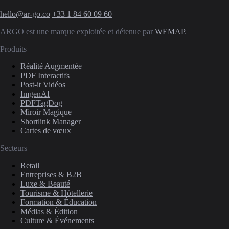
hello@ar-go.co
+33 1 84 60 09 60
ARGO est une marque exploitée et détenue par
WEMAP
.
Produits
Réalité Augmentée
PDF Interactifs
Post-it Vidéos
ImgenAI
PDFTagDog
Miroir Magique
Shortlink Manager
Cartes de vœux
Secteurs
Retail
Entreprises & B2B
Luxe & Beauté
Tourisme & Hôtellerie
Formation & Éducation
Médias & Édition
Culture & Événements