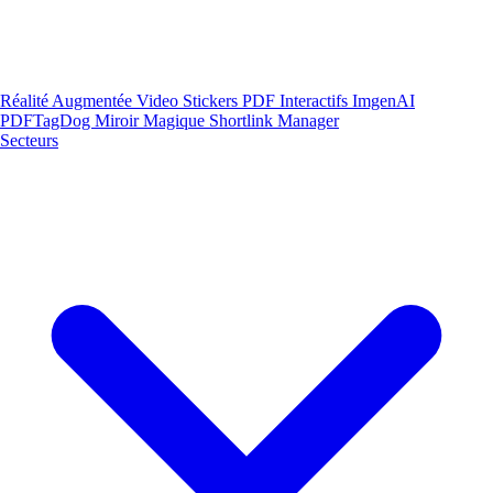
Réalité Augmentée
Video Stickers
PDF Interactifs
ImgenAI
PDFTagDog
Miroir Magique
Shortlink Manager
Secteurs