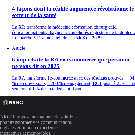
4 façons dont la réalité augmentée révolutionne le
secteur de la santé
La XR transforme la médecine : formation chirurgicale,
éducation patients, diagnostics améliorés et gestion de la douleur.
Le marché VR santé atteindra 13 Md$ en 2029.
Article
6 impacts de la RA en e-commerce que personne
ne vous dit en 2025
La RA transforme l'e-commerce avec des résultats prouvés : +94
% de conversions, +200 % d'engagement, ROI jusqu'à 22× — et
seulement 1 % des retailers l'utilisent.
ARGO propose une gamme de solutions
pour transformer vos communications
digitales et print en expériences
interactives et mémorables.