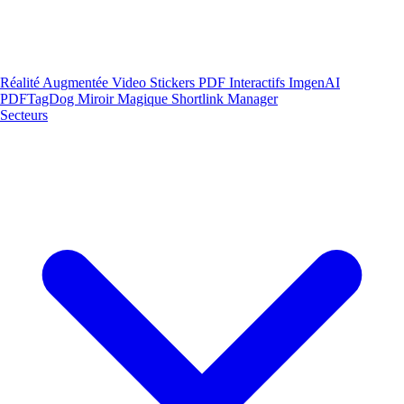
Réalité Augmentée
Video Stickers
PDF Interactifs
ImgenAI
PDFTagDog
Miroir Magique
Shortlink Manager
Secteurs