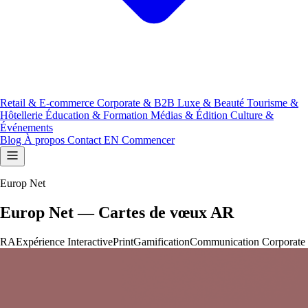
Retail & E-commerce
Corporate & B2B
Luxe & Beauté
Tourisme &
Hôtellerie
Éducation & Formation
Médias & Édition
Culture &
Événements
Blog
À propos
Contact
EN
Commencer
Europ Net
Europ Net — Cartes de vœux AR
RA
Expérience Interactive
Print
Gamification
Communication Corporate