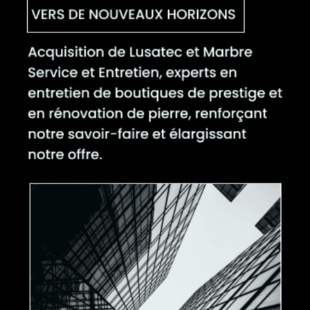
Réalité Augmentée
PDF Interactifs
Post-it Vidéos
ImgenAI
PDFTagDog
Miroir Magique
Shortlink Manager
Cartes de vœux
Secteurs
Retail
Entreprises & B2B
Luxe & Beauté
Tourisme & Hôtellerie
Formation & Éducation
Médias & Édition
Culture & Événements
Entreprise
À propos
Projets
Blog
Contact