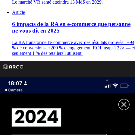
Le marché VR santé atteindra 13 Md$ en 2029.
Article
6 impacts de la RA en e-commerce que personne
ne vous dit en 2025
La RA transforme l'e-commerce avec des résultats prouvés : +94
% de conversions, +200 % d'engagement, ROI jusqu'à 22× — et
seulement 1 % des retailers l'utilisent.
ARGO propose une gamme de solutions
pour transformer vos communications
digitales et print en expériences
interactives et mémorables.
hello@ar-go.co
+33 1 84 60 09 60
ARGO est une marque exploitée et détenue par
WEMAP
.
Produits