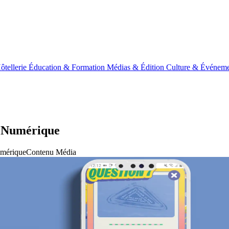
ôtellerie
Éducation & Formation
Médias & Édition
Culture & Événeme
n Numérique
umérique
Contenu Média