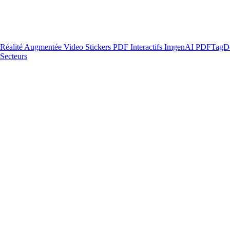
Réalité Augmentée
Video Stickers
PDF Interactifs
ImgenAI
PDFTagD
Secteurs