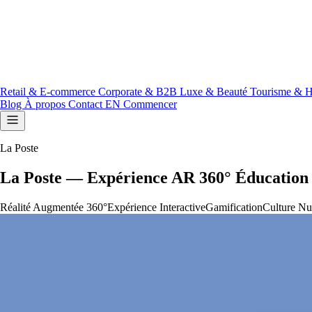
Retail & E-commerce
Corporate & B2B
Luxe & Beauté
Tourisme & H
Blog
À propos
Contact
EN
Commencer
La Poste
La Poste — Expérience AR 360° Éducatio
Réalité Augmentée 360°
Expérience Interactive
Gamification
Culture N