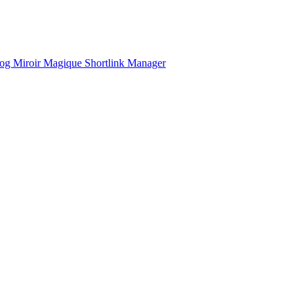
og
Miroir Magique
Shortlink Manager