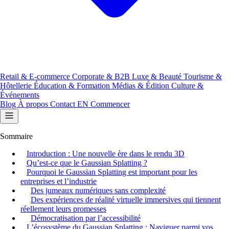
Retail & E-commerce
Corporate & B2B
Luxe & Beauté
Tourisme &
Hôtellerie
Éducation & Formation
Médias & Édition
Culture &
Événements
Blog
À propos
Contact
EN
Commencer
Sommaire
Introduction : Une nouvelle ère dans le rendu 3D
Qu’est-ce que le Gaussian Splatting ?
Pourquoi le Gaussian Splatting est important pour les
entreprises et l’industrie
Des jumeaux numériques sans complexité
Des expériences de réalité virtuelle immersives qui tiennent
réellement leurs promesses
Démocratisation par l’accessibilité
L’écosystème du Gaussian Splatting : Naviguer parmi vos