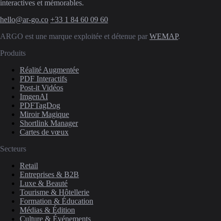
interactives et mémorables.
hello@ar-go.co
+33 1 84 60 09 60
ARGO est une marque exploitée et détenue par
WEMAP
.
Produits
Réalité Augmentée
PDF Interactifs
Post-it Vidéos
ImgenAI
PDFTagDog
Miroir Magique
Shortlink Manager
Cartes de vœux
Secteurs
Retail
Entreprises & B2B
Luxe & Beauté
Tourisme & Hôtellerie
Formation & Éducation
Médias & Édition
Culture & Événements