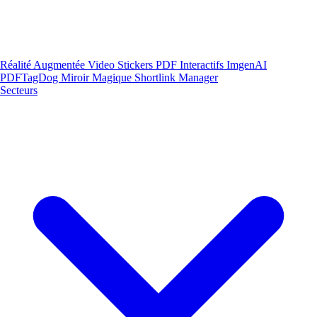
Réalité Augmentée
Video Stickers
PDF Interactifs
ImgenAI
PDFTagDog
Miroir Magique
Shortlink Manager
Secteurs