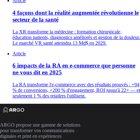
Article
4 façons dont la réalité augmentée révolutionne le
secteur de la santé
La XR transforme la médecine : formation chirurgicale,
éducation patients, diagnostics améliorés et gestion de la douleur.
Le marché VR santé atteindra 13 Md$ en 2029.
Article
6 impacts de la RA en e-commerce que personne
ne vous dit en 2025
La RA transforme l'e-commerce avec des résultats prouvés : +94
% de conversions, +200 % d'engagement, ROI jusqu'à 22× — et
seulement 1 % des retailers l'utilisent.
ARGO propose une gamme de solutions
pour transformer vos communications
digitales et print en expériences