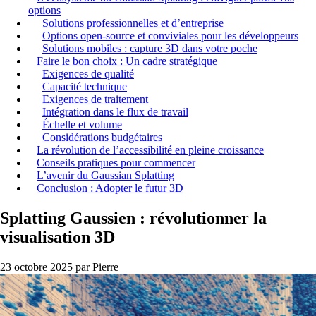
options
Solutions professionnelles et d’entreprise
Options open-source et conviviales pour les développeurs
Solutions mobiles : capture 3D dans votre poche
Faire le bon choix : Un cadre stratégique
Exigences de qualité
Capacité technique
Exigences de traitement
Intégration dans le flux de travail
Échelle et volume
Considérations budgétaires
La révolution de l’accessibilité en pleine croissance
Conseils pratiques pour commencer
L’avenir du Gaussian Splatting
Conclusion : Adopter le futur 3D
Splatting Gaussien : révolutionner la
visualisation 3D
23 octobre 2025
par Pierre